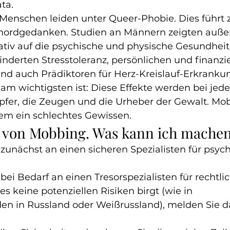
ta.
Menschen leiden unter Queer-Phobie. Dies führt z
mordgedanken. Studien an Männern zeigten auße
tiv auf die psychische und physische Gesundheit 
nderten Stresstoleranz, persönlichen und finanzie
nd auch Prädiktoren für Herz-Kreislauf-Erkranku
 am wichtigsten ist: Diese Effekte werden bei jed
pfer, die Zeugen und die Urheber der Gewalt. Mo
dem ein schlechtes Gewissen.
r von Mobbing. Was kann ich mache
zunächst an einen sicheren Spezialisten für psyc
bei Bedarf an einen Tresorspezialisten für rechtli
s keine potenziellen Risiken birgt (wie in 
n in Russland oder Weißrussland), melden Sie 