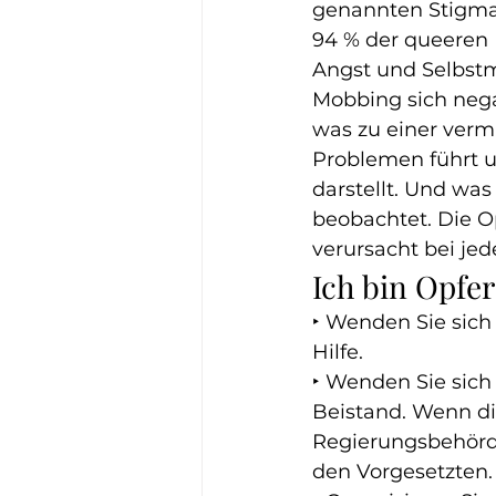
genannten Stigma
94 % der queeren 
Angst und Selbst
Mobbing sich nega
was zu einer vermi
Problemen führt u
darstellt. Und was
beobachtet. Die O
verursacht bei je
Ich bin Opfe
‣ Wenden Sie sich 
Hilfe.
‣ Wenden Sie sich 
Beistand. Wenn die
Regierungsbehörde
den Vorgesetzten.