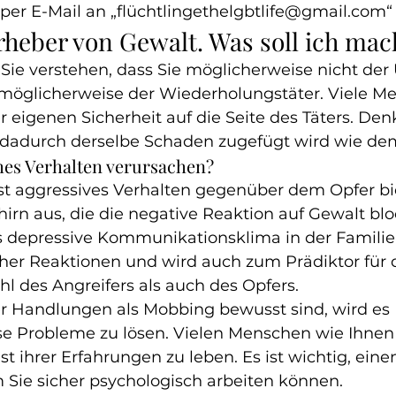
per E-Mail an 
„flüchtlingethelgbtlife@gmail.com“
Urheber von Gewalt. Was soll ich ma
ie verstehen, dass Sie möglicherweise nicht der
 möglicherweise der Wiederholungstäter. Viele M
er eigenen Sicherheit auf die Seite des Täters. Den
 dadurch derselbe Schaden zugefügt wird wie de
hes Verhalten verursachen?
öst aggressives Verhalten gegenüber dem Opfer bi
irn aus, die die negative Reaktion auf Gewalt blo
s depressive Kommunikationsklima in der Familie 
her Reaktionen und wird auch zum Prädiktor für d
l des Angreifers als auch des Opfers.
er Handlungen als Mobbing bewusst sind, wird es I
iese Probleme zu lösen. Vielen Menschen wie Ihnen f
st ihrer Erfahrungen zu leben. Es ist wichtig, eine
 Sie sicher psychologisch arbeiten können.