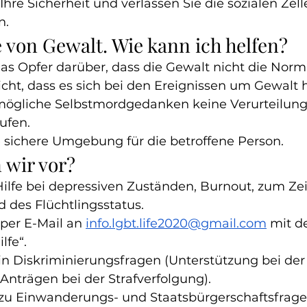
 Ihre Sicherheit und verlassen Sie die sozialen Zell
n.
 von Gewalt. Wie kann ich helfen?
das Opfer darüber, dass die Gewalt nicht die Norm i
cht, dass es sich bei den Ereignissen um Gewalt 
 mögliche Selbstmordgedanken keine Verurteilung
ufen.
e sichere Umgebung für die betroffene Person.
 wir vor?
Hilfe bei depressiven Zuständen, Burnout, zum Zei
des Flüchtlingsstatus.
 per E-Mail an
info.lgbt.life2020@gmail.com
mit d
lfe“.
in Diskriminierungsfragen (Unterstützung bei der
Anträgen bei der Strafverfolgung).
zu Einwanderungs- und Staatsbürgerschaftsfrage