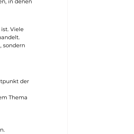
en, in denen 
st. Viele 
handelt.
, sondern 
tpunkt der 
em Thema 
 
n.