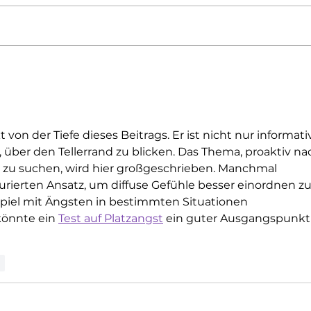
Sichere Offline-Events:
Vorb
Grundlagen des Schutzes für
Rech
LGBTQI+-Communities
Unte
Gefl
Pers
 von der Tiefe dieses Beitrags. Er ist nicht nur informativ
 über den Tellerrand zu blicken. Das Thema, proaktiv na
zu suchen, wird hier großgeschrieben. Manchmal 
rierten Ansatz, um diffuse Gefühle besser einordnen zu
piel mit Ängsten in bestimmten Situationen 
könnte ein 
Test auf Platzangst
 ein guter Ausgangspunkt
n