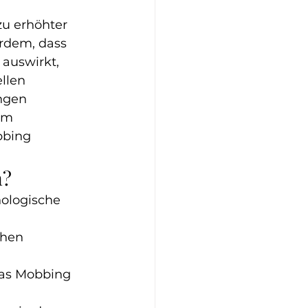
u erhöhter 
rdem, dass 
auswirkt, 
llen 
ngen 
em 
bbing 
n?
hologische 
chen 
das Mobbing 