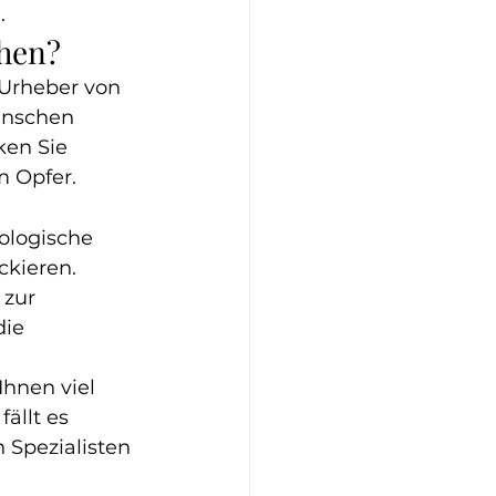
 .
chen?
 Urheber von 
enschen 
ken Sie 
m Opfer.
ologische 
ckieren.
zur 
ie 
hnen viel 
ällt es 
n Spezialisten 