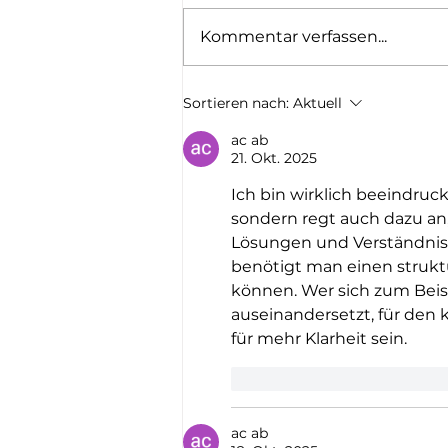
Kommentar verfassen...
Berichterstattung und
Sortieren nach:
Aktuell
Beweisdokumentation ohne
ac ab
Retraumatisierung: Leitfaden
21. Okt. 2025
für ethische Dokumentation
Ich bin wirklich beeindruckt
sondern regt auch dazu an,
Lösungen und Verständnis 
benötigt man einen struktu
können. Wer sich zum Beis
auseinandersetzt, für den 
für mehr Klarheit sein.
Gefällt mir
Antworte
ac ab