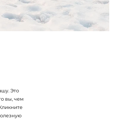
ашу. Это
о вы, чем
 Кликните
 полезную