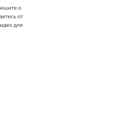
пишите о
аетесь от
видео для