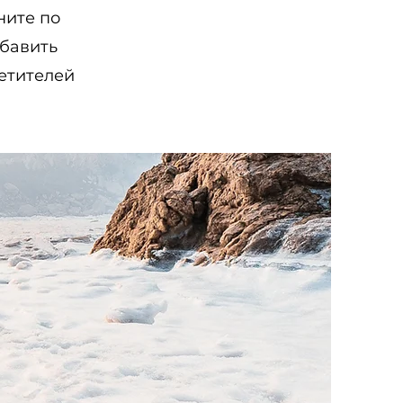
ните по
обавить
етителей