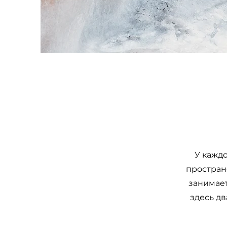
У каждо
пространс
занимает
здесь дв