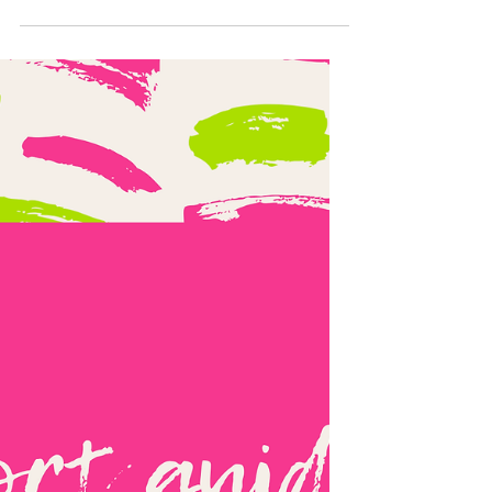
Trans* Personen
Bedeutung des 8. März im Kontext von
Flucht Erhöhte Sichtbarkeit Mögliche
Sicherheitsrisiken Psychische Belastung
Interner Link: 👉
https://www.thelgbtlife.de/ Rechtliche
Rahmenbedingungen in Deutschland
Versammlungsfreiheit
Diskriminierungsschutz Meldung von
Hasskriminalität Aufenthaltsrechtliche
Aspekte Sicherheitsplanung Sicherheits-
Checkliste ☐ Vertrauensperson
informieren ☐ Standort nicht live teilen ☐
Dokumente mitführen ☐ Rückweg planen
☐ Bedrohungen dokumentieren P