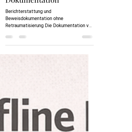
Leitfaden für ethische
Dokumentation
Berichterstattung und
Beweisdokumentation ohne
Retraumatisierung Die Dokumentation von
Gewalt, Bedrohungen oder Diskriminierung
ist häufig notwendig, um
Verantwortlichkeit und Schutz zu
gewährleisten. Eine unsensible oder
schlecht organisierte Berichterstattung
kann jedoch unbeabsichtigt genau den
Menschen schaden, die eigentlich
geschützt werden sollen. Für LGBTQI+-
Geflüchtete, Migrant:innen und
Überlebende von Gewalt kann das
wiederholte Erzählen traumatischer
Erfahrungen e