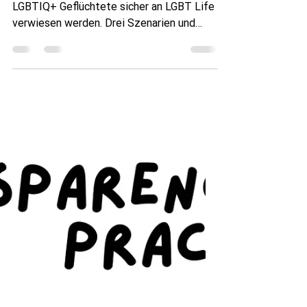
12. Feb.
Leitfaden für Partner:
Sichere Weiterleitung an
LGBT Life
Praxisleitfaden für Organisationen: Wie
LGBTIQ+ Geflüchtete sicher an LGBT Life
verwiesen werden. Drei Szenarien und
Schutzprinzipien. Partnerleitfaden: Wie
man Personen sicher an LGBT Life
weiterleitet Starke Partnerschaften
entstehen nicht nur durch gemeinsame
Werte, sondern auch durch klare und
sichere Weiterleitungswege.
Organisationen, die mit LGBTIQ+-
Geflüchteten und Migrant*innen arbeiten,