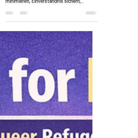
Communities
Praktische Schritte für die Organisation
sicherer Offline-Veranstaltungen. Risiken
minimieren, Einverständnis sichern,
Teilnehmer schützen. Praxisleitfaden: So
organisieren Sie sichere Offline-Events
Offline-Events für LGBTQI+-Communities
bieten Unterstützung und Empowerment,
bringen aber Verantwortung mit sich.
Sicherheit, Einverständnis und
Vorbereitung schützen Teilnehmende und
Organisierende. Dieser Leitfaden erklärt
Grundlagen des Schutzes,
Risikobewertung und Notfallpro