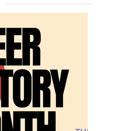
Transparenz in der
Praxis: Wie man unsere
Jahresberichte liest
Transparenz in der Praxis: Unsere Annual
Reports verstehen Jahresberichte sind
mehr als Pflichtdokumente. Sie zeigen,
wie Verantwortung, Mittelverwendung und
Wirkung konkret aussehen. Bei
www.thelgbtlife.de stehen sie für
Offenheit und Nachvollziehbarkeit. Warum
Jahresberichte wichtig sind Sie
beantworten Fragen zu: Governance,
Finanzen, Wirkung und Herausforderungen.
Governance und Struktur Hier finden Sie:
Organisationsstruktur,
Entscheidungsprozesse, Zuständigkeiten.