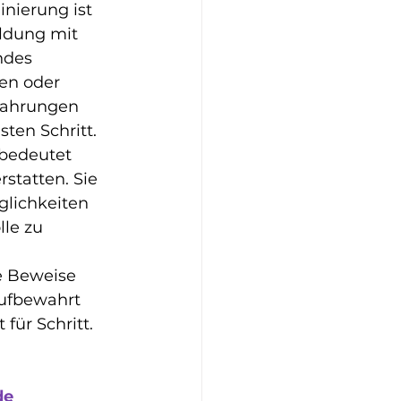
nierung ist 
ldung mit 
ndes 
en oder 
fahrungen 
ten Schritt.
bedeutet 
rstatten. Sie 
lichkeiten 
le zu 
ie Beweise 
ufbewahrt 
für Schritt.
de