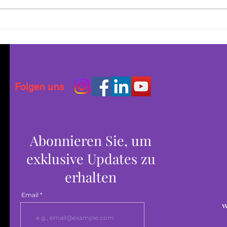
Sichere Offline-Events:
Vorb
Grundlagen des Schutzes für
Rech
LGBTQI+-Communities
Unte
Gefl
Pers
Folgen uns
Abonnieren Sie, um
exklusive Updates zu
erhalten
Email
Wi