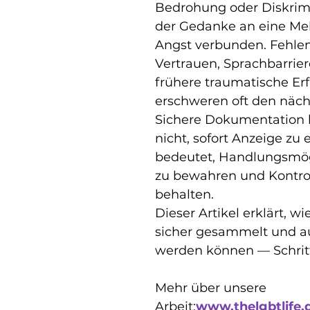
Bedrohung oder Diskrimi
der Gedanke an eine Me
Angst verbunden. Fehle
Vertrauen, Sprachbarrier
frühere traumatische Er
erschweren oft den nächs
Sichere Dokumentation 
nicht, sofort Anzeige zu e
bedeutet, Handlungsmög
zu bewahren und Kontrol
behalten.
Dieser Artikel erklärt, w
sicher gesammelt und a
werden können — Schritt 
Mehr über unsere 
Arbeit:
www.thelgbtlife.