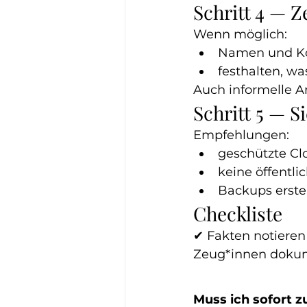
Schritt 4 — 
Wenn möglich:
Namen und Ko
festhalten, w
Auch informelle A
Schritt 5 — 
Empfehlungen:
geschützte Clo
keine öffentl
Backups erstel
Checkliste
✔ Fakten notieren
Zeug*innen dokum
Muss ich sofort zu