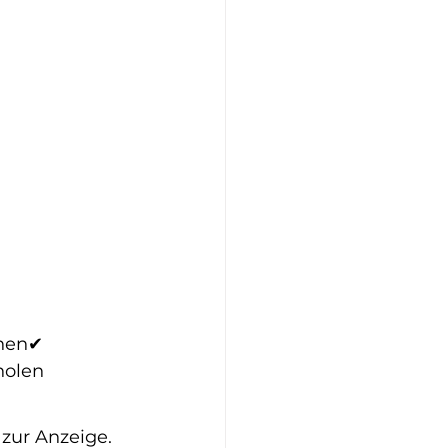
chen✔ 
holen
 zur Anzeige.