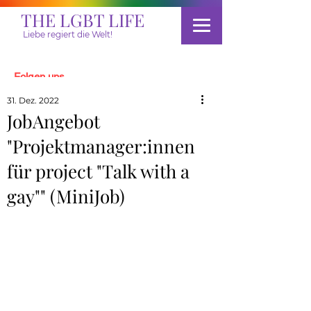
THE LGBT LIFE
Liebe regiert die Welt!
Folgen uns
31. Dez. 2022
JobAngebot
Spenden
"Projektmanager:innen
für project "Talk with a
gay"" (MiniJob)