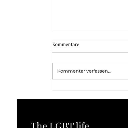
Kommentare
Kommentar verfassen...
Berichterstattung und
Beweisdokumentation ohne
Retraumatisierung: Leitfaden
für ethische Dokumentation
The LGBT life