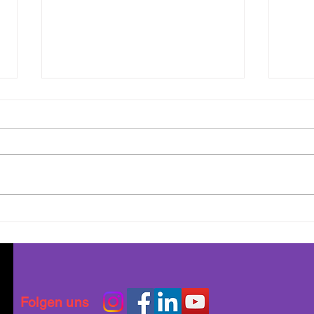
Sichere Offline-Events:
Vorb
Grundlagen des Schutzes für
Rech
LGBTQI+-Communities
Unte
Gefl
Pers
Folgen uns