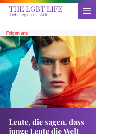
THE LGBT LIFE
Liebe regiert die Welt!
Folgen uns
Spenden
Leute, die sagen, dass
junge Leute die Welt